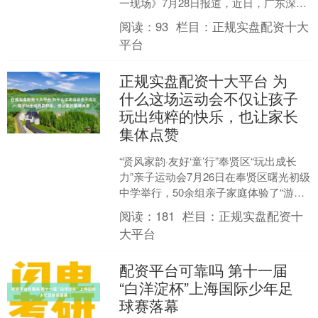
一现场》7月28日报道，近日，广东深圳
的李女士反映，全家人频繁生病，就医
阅读：
93
栏目：
正规实盘配资十大
却始终查不出原因。....
平台
正规实盘配资十大平台 为
什么这场运动会不仅让孩子
玩出纯粹的快乐，也让家长
集体点赞
“贤风家韵·友好‘童’行”奉贤区“玩出成长
力”亲子运动会7月26日在奉贤区曙光初级
中学举行，50余组亲子家庭体验了“游戏
即锻炼，陪伴即成长”的运动乐趣。 运动
阅读：
181
栏目：
正规实盘配资十
会....
大平台
配资平台可靠吗 第十一届
“白洋淀杯”上海国际少年足
球赛落幕