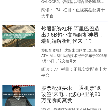
OvisOCR2。该模型以综合得分96.58刷
新OmniDocBench v1.6榜单纪....
阅读：
174
栏目：
正规实盘配资十
大平台
炒股配资杠杆 阿里巴巴造
出0.8B超小文档解析神器，
端到端解析时代来了？
炒股配资杠杆 这篇来自阿里巴巴集团
ATH-MaaS团队的技术报告发布于2026年
7月15日，论文编号为
arXiv:2607.13639，有兴趣深入了解的读
阅读：
77
栏目：
正规实盘配资十大
者可以....
平台
股票配资要求 一通机票“退
改签”来电，他账户里的20
万元瞬间蒸发
“您好，您预订的航班因机械故障已取