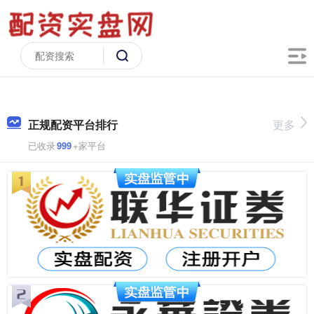
正规配资平台排行
更多
已收录
999
+家平台