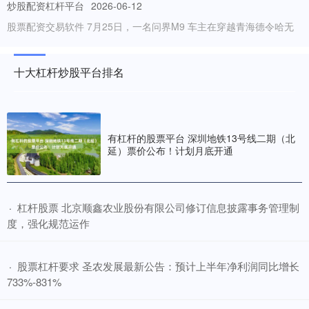
炒股配资杠杆平台
2026-06-12
股票配资交易软件 7月25日，一名问界M9 车主在穿越青海德令哈无
人区时突遇爆胎，车辆无法继续行驶。因事发地网络完全中断
在线股票配资 有效释放内需潜力——贯彻落实中央政治局会议精神实
十大杠杆炒股平台排名
现“十四五”圆满收官述评之二
十大杠杆炒股平台排名
2026-06-16
新华社北京8月2日电 题：有效释放内需潜力——贯彻落实中央政治
局会议精神实现“十四五”圆满收官述评之二在线股票配资 扩大
有杠杆的股票平台 深圳地铁13号线二期（北
延）票价公布！计划月底开通
​杠杆股票 北京顺鑫农业股份有限公司修订信息披露事务管理制
·
度，强化规范运作
​股票杠杆要求 圣农发展最新公告：预计上半年净利润同比增长
·
733%-831%