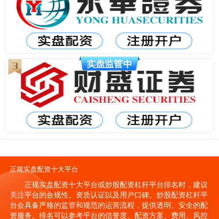
正规实盘配资十大平台
正规实盘配资十大平台或炒股配资杠杆平台排名时，建议
关注平台的合规性、资质认证以及用户口碑。炒股配资杠杆平
台会具备严格的监管和规范的运营流程，提供透明、安全的配
资服务。排名可以参考平台的信誉度、配资方案、费用、风控