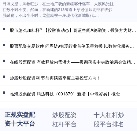
日照戈壁，风卷狂沙，在土地广袤的新疆喀什驱车，大漠风光往
往数小时不变。然而，在新建的213省道上穿过伽师北部在线炒
股融资，不出半小时，戈壁就被一座现代化新城取代....
股市怎么加杠杆? 【投融资动态】蔚蓝空间A轮融资，投资方为财通集团
股票配资交易软件 问界M9实现行业首例卫星救援 以数智化服务树立行业标杆
在线股票配资 有效释放内需潜力——贯彻落实中央政治局会议精神实现“十四五”圆满收官述评之二
炒股炒股配资网 节前再谈四季度主要投资方向！
临海股票配资 腾达科技（001379）新增【中俄贸易】概念
正规实盘配
炒股配资
十大杠杆炒
资十大平台
杠杆平台
股平台排名