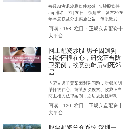
每经AI快讯炒股软件app排名炒股软件
app排名，7月30日，铁建重工发布2025
年年度权益分派实施公告，每股派发现
金红利0.084元（含税），股权登记日为
阅读：
156
栏目：
正规实盘配资十
20....
大平台
网上配资炒股 男子因遛狗
纠纷怀恨在心，研究正当防
卫案例，故意挑衅后刺死邻
居
内蒙古男子黄某因遛狗问题，对邻居胡
某怀恨在心。黄某多次搜索、收藏正当
防卫相关法律案例，之后故意挑衅胡
某，胡某情急之下捡木板打黄某，黄某
阅读：
120
栏目：
正规实盘配资十
掏出刀刺中胡某致死。黄某称....
大平台
股票配资分仓系统 深圳一