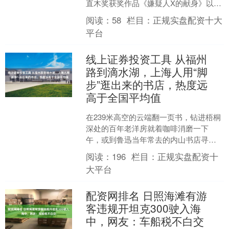
直木奖获奖作品《嫌疑人X的献身》以及
被改编成影视作品、在日本国内外广受
阅读：
58
栏目：
正规实盘配资十大
欢迎的《白夜行....
平台
线上证券投资工具 从福州
路到滴水湖，上海人用“脚
步”逛出来的书店，热度远
高于全国平均值
在239米高空的云端翻一页书，钻进梧桐
深处的百年老洋房就着咖啡消磨一下
午，或到鲁迅当年常去的内山书店寻一
段旧时光。逛书店，上海人能逛出多少
阅读：
196
栏目：
正规实盘配资十
种花样？ 第34届全国....
大平台
配资网排名 日照海滩有游
客违规开坦克300驶入海
中，网友：车船税不白交