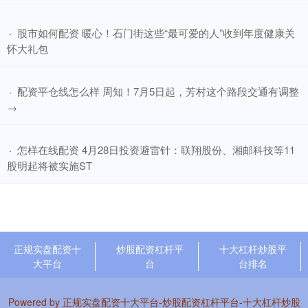
​股市如何配资 暖心！石门街这些“最可爱的人”收到年度健康关
·
怀大礼包
​配资平仓线怎么样 周知！7月5日起，芳村这个路段交通有调整
·
→
​怎样在线配资 4月28日投资避雷针：联翔股份、湘邮科技等11
·
股明起将被实施ST
正规实盘配资十
炒股配资杠杆平
十大杠杆炒股平
大平台
台
台排名
Powered by
正规实盘配资十大平台-炒股配资杠杆平台-十大杠杆炒股