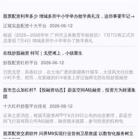
股票配资利率多少 增城多所中小学举办散学典礼没，这些事要牢记→
正规实盘配资十大平台
2026-06-12
根据《2025—2026学年 广州市义务教育学校校历》 7月7日将正式开
启暑假 7月4日 增城多所中小学举办了散学典礼
在线炒股融资 特写｜戈壁滩上，小镇重生
炒股配资杠杆平台
2026-06-12
日照戈壁，风卷狂沙，在土地广袤的新疆喀什驱车，大漠风光往往数
小时不变。然而，在新建的213省道上穿过伽师北部在线炒股融资
股市怎么加杠杆? 【投融资动态】蔚蓝空间A轮融资，投资方为财通集
团
十大杠杆炒股平台排名
2026-06-12
证券之星消息，根据天眼查APP于6月29日公布的信息整理，蔚蓝空
间飞行器有限公司A轮融资，融资额未披露，参与投资的机构包
股票配资交易软件 问界M9实现行业首例卫星救援 以数智化服务树立