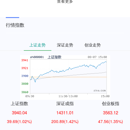
查看更多
行情指数
上证走势
深证走势
创业走势
上证指数
深证成指
创业板指
3940.04
14311.01
3563.12
39.69
(1.02%)
200.89
(1.42%)
47.56
(1.35%)