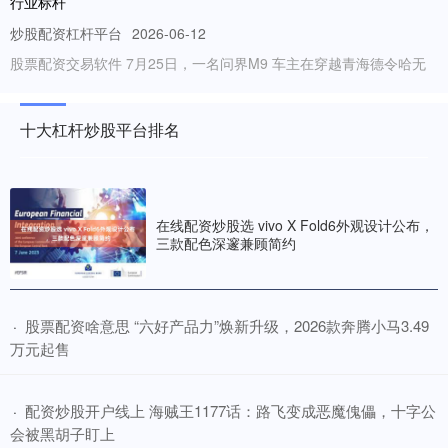
行业标杆
炒股配资杠杆平台
2026-06-12
股票配资交易软件 7月25日，一名问界M9 车主在穿越青海德令哈无
人区时突遇爆胎，车辆无法继续行驶。因事发地网络完全中断
在线股票配资 有效释放内需潜力——贯彻落实中央政治局会议精神实
十大杠杆炒股平台排名
现“十四五”圆满收官述评之二
十大杠杆炒股平台排名
2026-06-16
新华社北京8月2日电 题：有效释放内需潜力——贯彻落实中央政治
局会议精神实现“十四五”圆满收官述评之二在线股票配资 扩大
在线配资炒股选 vivo X Fold6外观设计公布，
三款配色深邃兼顾简约
​股票配资啥意思 “六好产品力”焕新升级，2026款奔腾小马3.49
·
万元起售
​配资炒股开户线上 海贼王1177话：路飞变成恶魔傀儡，十字公
·
会被黑胡子盯上