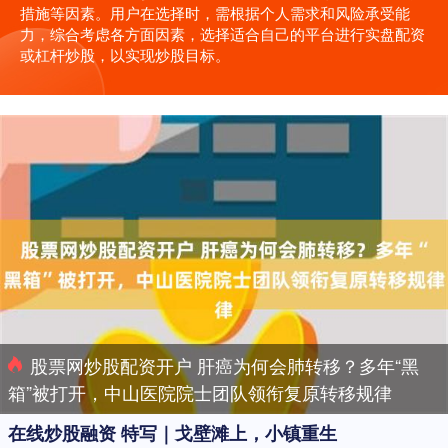
措施等因素。用户在选择时，需根据个人需求和风险承受能
力，综合考虑各方面因素，选择适合自己的平台进行实盘配资
或杠杆炒股，以实现炒股目标。
股票网炒股配资开户 肝癌为何会肺转移？多年“黑
箱”被打开，中山医院院士团队领衔复原转移规律
在线炒股融资 特写｜戈壁滩上，小镇重生